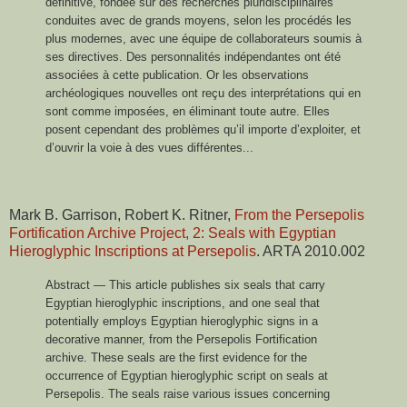
définitive, fondée sur des recherches pluridisciplinaires
conduites avec de grands moyens, selon les procédés les
plus modernes, avec une équipe de collaborateurs soumis à
ses directives. Des personnalités indépendantes ont été
associées à cette publication. Or les observations
archéologiques nouvelles ont reçu des interprétations qui en
sont comme imposées, en éliminant toute autre. Elles
posent cependant des problèmes qu’il importe d’exploiter, et
d’ouvrir la voie à des vues différentes...
Mark B. Garrison, Robert K. Ritner,
From the Persepolis
Fortification Archive Project, 2: Seals with Egyptian
Hieroglyphic Inscriptions at Persepolis
. ARTA 2010.002
Abstract — This article publishes six seals that carry
Egyptian hieroglyphic inscriptions, and one seal that
potentially employs Egyptian hieroglyphic signs in a
decorative manner, from the Persepolis Fortification
archive. These seals are the first evidence for the
occurrence of Egyptian hieroglyphic script on seals at
Persepolis. The seals raise various issues concerning