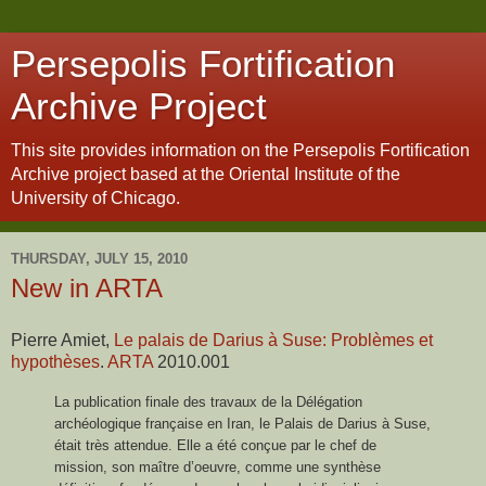
Persepolis Fortification
Archive Project
This site provides information on the Persepolis Fortification
Archive project based at the Oriental Institute of the
University of Chicago.
THURSDAY, JULY 15, 2010
New in ARTA
Pierre Amiet,
Le palais de Darius à Suse: Problèmes et
hypothèses
.
ARTA
2010.001
La publication finale des travaux de la Délégation
archéologique française en Iran, le Palais de Darius à Suse,
était très attendue. Elle a été conçue par le chef de
mission, son maître d’oeuvre, comme une synthèse